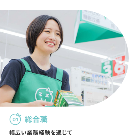
#人と関わるのが好き
#体力に自信がある
#チームワークを大切にする
#介護の知識や技術を身に付けたい
#自分の知識を生かしたい
#幅広い経験を積みたい
#地域医療に貢献したい
総合職
#患者さまとの時間を大切に
01
幅広い業務経験を通じて