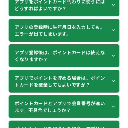
本アプリのご利用には、iOS15・Android9.0以降の
アプリをポイントカード代わりに使うには
プリを削除してしまっている
ただきます。（入会金100円が必要です。）新たにポ
ダウンロードページを検索する場合は、「ザグザグ
どうすればよいですか？
スマートフォンが必要です。
お手元に機種変更前の古い端末がないまたはザグザ
イントカードを作成した場合、新たに作ったポイン
公式」で検索してください。
タブレット端末は対応しておりません。
グアプリを削除済みの場合は、移行コードが確認で
トカードで再度アプリ登録を行ってください。
現在お使いいただいているポイントカードをアプリ
アプリの登録時に生年月日を入力しても、
きず、大変申し訳ございませんがアプリの情報を引
OSの確認方法
エラーが出てしまいます。
へ登録してください。
き継ぐことができません。
・iPhone
登録が完了するとアプリのホーム画面にバーコード
お手数ですが、アプリに登録しているポイントカー
ホーム画面の［設定］→［一般］→［情報］を開
が表示され、ポイントカードとしてご使用いただけ
生年月日はポイントカードの登録情報と照合するた
ドをご持参のうえ、お近くのザグザグ店舗へご来店
アプリ登録後は、ポイントカードは使えな
き、［バージョン］に表示されている数字をご確認
くなりますか？
ます。
め、ポイントカードの作成から期間が経過していな
ください。アプリの再登録をさせていただきます。
ください。
い場合、エラーが発生してしまいます。
・Android
アプリへのポイントカード登録は、店頭のレジにて
アプリの再登録には、ポイントカードの再発行が必
生年月日で登録できない場合は、ザグザグ店頭のレ
アプリ登録後もポイントカードはお使いいただけま
アプリでポイントを貯める場合は、ポイン
［設定］→［端末情報］を開き、［Androidバージ
承ります。
要となります。
トカードを破棄してもよいですか？
ジにて登録を承ります。
す。
ョン］に表示されている数字をご確認ください。
アプリに登録したいポイントカードをお持ちいただ
※貯めていただいたポイントを移行し、無料でポイ
お手数ですが、お近くの店舗へお使いのスマートフ
アプリとポイントカードの併用はできますが、同時
き、店頭スタッフへお声掛けください。
ントカードを再発行いたします。ポイントカード再
ォンとアプリに登録したいポイントカードをお持ち
にレジでご使用いただくことはできません。
アプリ登録後もポイントカードは破棄せず、引き続
ポイントカードとアプリで会員番号が違い
発行後、再度アプリをインストールしていただき、
すでに利用されているポイントカードをお持ちのお
いただき、店頭スタッフへお声掛けください。
ます。不具合でしょうか？
きお持ちください。
アプリの再登録を行ってください。
※キャッシュレス決済でのポイント付与やアプリ限
客様はご自身でもご登録いただけます。
ポイントカードには、会員番号が記載されていま
※お持ちのスマートフォンとポイントカードがあれ
定クーポンは、アプリご利用時のみの特典です。
スマートフォンにアプリをダウンロードし、アプリ
す。アプリに不具合が起きた際など、手続きに「ポ
正常にご使用いただけます。お持ちのポイントカー