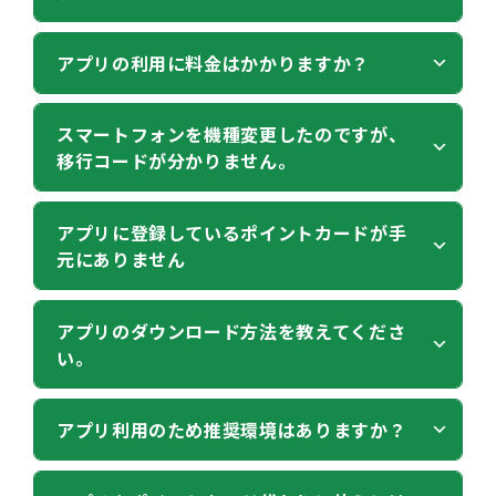
ドラッグストアザグザグのご利用がもっと便利にな
アプリの利用に料金はかかりますか？
る公式アプリです。
ポイントを貯める、保有ポイントの確認、おトクー
本アプリは無料でご利用いただけます。
スマートフォンを機種変更したのですが、
ポンの発券予約、チラシの閲覧、店舗検索、アプリ
移行コードが分かりません。
利用時にかかる通信費用はお客様のご負担となりま
限定クーポンの獲得・利用、イベント情報の取得な
す。
どの機能がご利用いただけます。（決済機能はござ
■機種変更前のスマートフォンが手元にある
アプリに登録しているポイントカードが手
いません。）
元にありません
お手元に機種変更前の古いスマートフォンがあり、
ザグザグのアプリがまだ残っている場合は移行コー
※ザグザグ公式アプリは、ザグザグポイントカード
ドの確認が可能です。
お手数ですが、お近くのザグザグ店舗へご来店くだ
アプリのダウンロード方法を教えてくださ
会員様限定のサービスです。
い。
古いスマートフォンのアプリを開いていただき、ホ
さい。
お持ちでない方は、店頭にてお申しつけください。
ーム左上の「メニュー」
[アプリ移行コード表示]
ポイントカードの破棄、または紛失した場合は、ポ
より、ご確認いただけます。
お使いのスマートフォンがiPhoneの場合は【App
アプリ利用のため推奨環境はありますか？
イントの補償は承っておりません。申し訳ございま
Store】で、Android の場合は【Google Play】で
■機種変更前の端末が手元にない
または
ザグザグア
せんが、新たにポイントカードを新規で作成してい
ダウンロードできます。