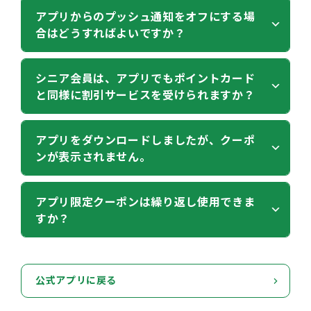
す。
面に表示されますので、メモを取る、別の端末やパ
トアからインストール（追加）を行ってください。
もう一度アプリをストアよりインストール（追加）
アプリからのプッシュ通知をオフにする場
メモを取る、別のスマートフォンやタブレット・PC
ソコンにメールで送信する、画面のスクリーンショ
合はどうすればよいですか？
アプリのバージョンが新しくなります。
してください。
へメールで送信する、画面のスクリーンショットを
ットを撮って保存しておくなどの方法で必ず控えて
アプリのバージョンが新しくなった状態で「会員番
アプリを起動後に会員番号と移行コードを入力して
撮って保存しておくなどの方法で必ず控えておいて
おいてください。
号」と「移行コード」を入力してみてください。
いただくと、アンインストール前の状態に戻りま
お使いのスマートフォンの「設定」画面にて「ザグ
シニア会員は、アプリでもポイントカード
ください。
と同様に割引サービスを受けられますか？
す。
ザグ公式アプリ」を選択し、通知をオフにしてくだ
アプリ起動時に表示される【重要なお知らせ】のポ
それでも「移行コードが不正です。」と表示される
さい。
ップアップにも記載されています。（ポップアップ
場合は、お手数ですが、アプリに登録しているポイ
ポイントカードと同様に割引サービスが受けられま
アプリをダウンロードしましたが、クーポ
は今後表示しないにチェックを入れて閉じると出て
ントカードをご持参のうえ、お近くのザグザグ店舗
ンが表示されません。
す。
こなくなります。）
へご来店ください。
シニア会員の方は、アプリのホーム画面のポイント
※ポイントカードを破棄、紛失しているお客様は
Q.
カードに「シニア会員シール」が表示されます。
ダウンロード後、ポイントカード登録をしていただ
アプリ限定クーポンは繰り返し使用できま
アプリに登録しているポイントカードが手元にあり
すか？
くと表示されます。
ません。
をご確認ください。
ザグザグ公式アプリは、ザグザグポイントカード会
※移行コードの意図しない変更が発生しています。
員様限定のサービスです。
クーポン画面に「※期間中何回でも※」と表示のあ
アプリ起動時に表示される【重要なお知らせ】のポ
公式アプリに戻る
るクーポンは、対象期間中何度でもご使用いただけ
ップアップ上の[移行コードを変更する]ボタンに触
ます。