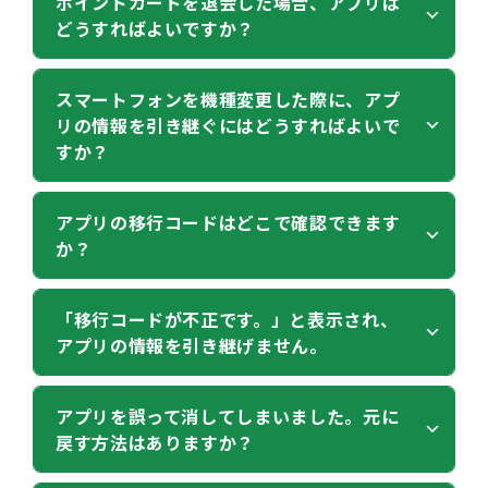
ポイントカードを退会した場合、アプリは
ば、店頭レジにてアプリ登録を承ります。
起動後に「会員情報の登録はこちら」をタップして
どうすればよいですか？
イントカード本体」と「会員番号」が必要な場合が
ド現物に記載してある番号が「会員番号」です。
※ポイントカードを破棄、紛失しているお客様は
Q.
ください。
ございます。お手元で大切に保管ください。
アプリのバーコードの数字は、お持ちのポイントカ
アプリに登録しているポイントカードが手元にあり
画面の指示に従って、スマートフォンのカメラでポ
ードの13ケタの会員番号のうち、頭から3ケタ目と
ポイントカード退会し、会員でなくなった場合、ア
スマートフォンを機種変更した際に、アプ
ません。
をご確認ください。
ポイントカードの破棄、または紛失や盗難が発生し
イントカード裏面のバーコードを読み取り、カード
リの情報を引き継ぐにはどうすればよいで
最後の1ケタが異なります。 全ての番号が異なる場
プリもご使用いただけなくなります。
た場合は、ポイントの補償は承っておりません。申
入会時にご登録いただいた生年月日を入力して「生
すか？
合は、不具合の可能性がございますのでお問い合わ
スマートフォン上のアプリはアンインストールして
し訳ございませんが、新たにポイントカードを新規
年月日で登録する」ボタンをタップしてください。
せください。
ください。
で作成していただきます。（入会金100円が必要で
機種変更後のスマートフォンにアプリをダウンロー
アプリの移行コードはどこで確認できます
す。）
※ポイントカードの退会は店頭にてお申しつけくだ
か？
ドし、会員番号と移行コードを入力してください。
新たにポイントカードを作成した場合、新たに作っ
さい。
たポイントカードで再度アプリ登録を行ってくださ
会員番号と移行コードは、機種変更前のスマートフ
ホーム左上の「メニュー」
[アプリ移行コード表
「移行コードが不正です。」と表示され、
い。
ォンで、ホーム画面左上のメニューにある「アプリ
アプリの情報を引き継げません。
示]より、ご確認いただける６ケタの数字です。
移行コード表示」からご確認いただけます。
移行コードは、スマートフォンの機種変更や故障な
移行コードは、スマートフォンの機種変更や故障な
お客様のアプリが古いバージョンの可能性がござい
アプリを誤って消してしまいました。元に
どで、アプリに登録されている会員情報が消えてし
戻す方法はありますか？
どの際、会員情報を復元するために必要です。
ます。
まった場合、会員情報の復元をするために必要で
アプリ起動時に表示される「重要なお知らせ」の画
一度アプリをアンインストール（削除）し、再度ス