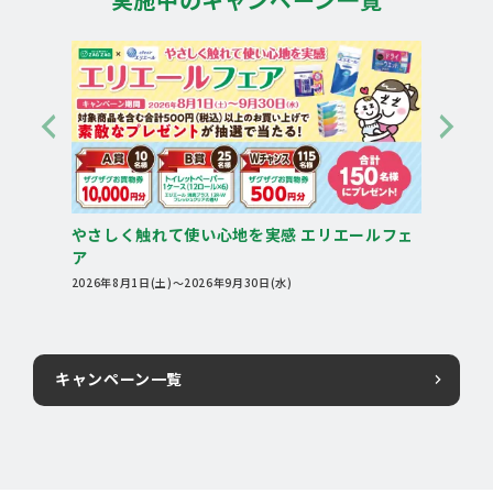
Pre
Nex
vio
t
us
アフ
やさしく触れて使い心地を実感 エリエールフェ
【ア
ア
ント
2026年8月1日(土)〜2026年9月30日(水)
2026
キャンペーン一覧